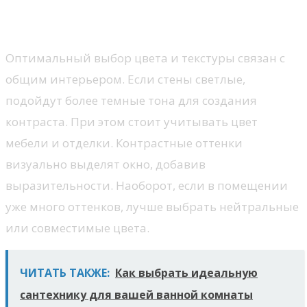
Как выбрать цвет и текстуру
подоконника
Оптимальный выбор цвета и текстуры связан с
общим интерьером. Если стены светлые,
подойдут более темные тона для создания
контраста. При этом стоит учитывать цвет
мебели и отделки. Контрастные оттенки
визуально выделят окно, добавив
выразительности. Наоборот, если в помещении
уже много оттенков, лучше выбрать нейтральные
или совместимые цвета.
ЧИТАТЬ ТАКЖЕ:
Как выбрать идеальную
сантехнику для вашей ванной комнаты