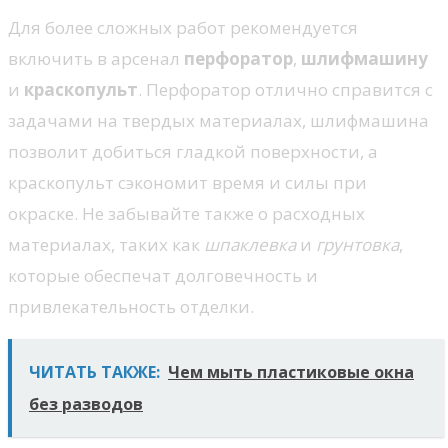
Для более сложных работ рекомендуется
включить в арсенал
перфоратор
,
шлифмашину
и
краскопульт
. Перфоратор отлично справится с
задачами на твердых материалах, шлифмашина
позволит добиться гладкой поверхности, а
краскопульт сэкономит время и силы при
окраске. Не забывайте также о расходных
материалах, таких как
шпаклевка
и
грунтовка
,
которые обеспечат долговечность и
привлекательность отделки.
ЧИТАТЬ ТАКЖЕ:
Чем мыть пластиковые окна
без разводов