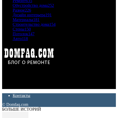
Ремонт
635
Обустройство дома
252
Разное
226
Дизайн интерьера
191
Материалы
181
Строительство дома
154
Стены
150
Потолок
147
Авто
118
Дон Корлеоне
Ремонт и отделка квартир и домов. Блог создан для людей
которые хотят сделать практичный, красивый и недорогой
ремонт. Полезные советы, лайфхаки и секреты ремонта
Контакты
© Domfaq.com
БОЛЬШЕ ИСТОРИЙ