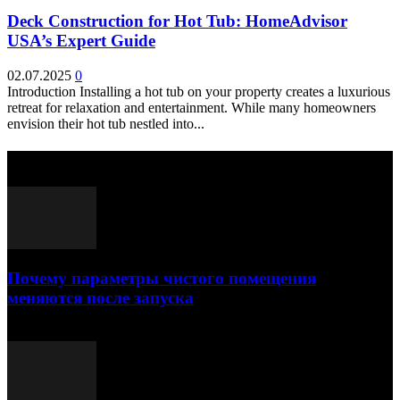
Deck Construction for Hot Tub: HomeAdvisor
USA’s Expert Guide
02.07.2025
0
Introduction Installing a hot tub on your property creates a luxurious
retreat for relaxation and entertainment. While many homeowners
envision their hot tub nestled into...
Выбор редактора
Почему параметры чистого помещения
меняются после запуска
23.07.2026