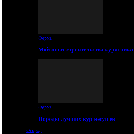
Ферма
Мой опыт строительства курятника
Ферма
Породы лучших кур несушек
Огород