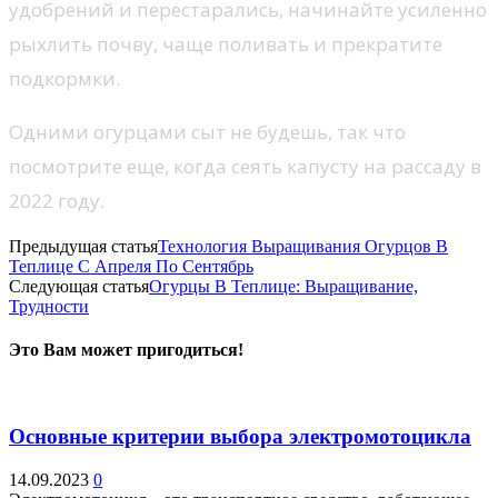
удобрений и перестарались, начинайте усиленно
рыхлить почву, чаще поливать и прекратите
подкормки.
Одними огурцами сыт не будешь, так что
посмотрите еще, когда сеять капусту на рассаду в
2022 году.
Предыдущая статья
Технология Выращивания Огурцов В
Теплице С Апреля По Сентябрь
Следующая статья
Огурцы В Теплице: Выращивание,
Трудности
Это Вам может пригодиться!
Основные критерии выбора электромотоцикла
14.09.2023
0