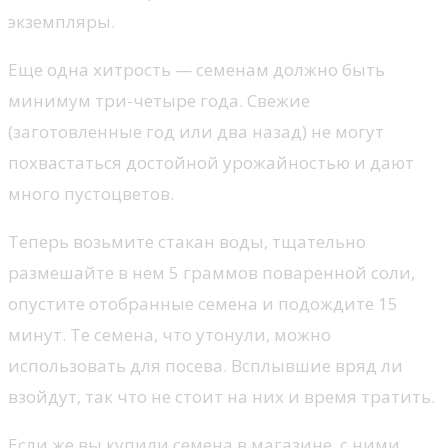
экземпляры.
Еще одна хитрость — семенам должно быть
минимум три-четыре года. Свежие
(заготовленные год или два назад) не могут
похвастаться достойной урожайностью и дают
много пустоцветов.
Теперь возьмите стакан воды, тщательно
размешайте в нем 5 граммов поваренной соли,
опустите отобранные семена и подождите 15
минут. Те семена, что утонули, можно
использовать для посева. Всплывшие вряд ли
взойдут, так что не стоит на них и время тратить.
Если же вы купили семена в магазине, с ними