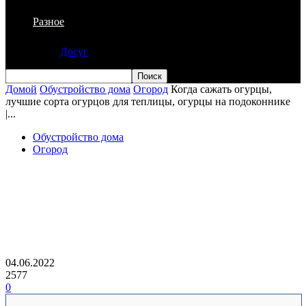
Разное
Досуг
Домой
Обустройство дома
Огород
Когда сажать огурцы,
лучшие сорта огурцов для теплицы, огурцы на подоконнике
|...
Обустройство дома
Огород
Когда сажать огурцы, лучшие сорта
огурцов для теплицы, огурцы на
подоконнике | — новости
Екатеринбурга
04.06.2022
2577
0