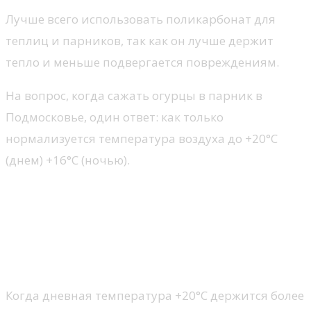
Лучше всего использовать поликарбонат для
теплиц и парников, так как он лучше держит
тепло и меньше подвергается повреждениям.
На вопрос, когда сажать огурцы в парник в
Подмосковье, один ответ: как только
нормализуется температура воздуха до +20°С
(днем) +16°С (ночью).
Посмотрите видео: Самые лучшие
самоопыляемые сорта огурцов для
для теплиц которые не требуют
серьезного ухода
Когда дневная температура +20°С держится более