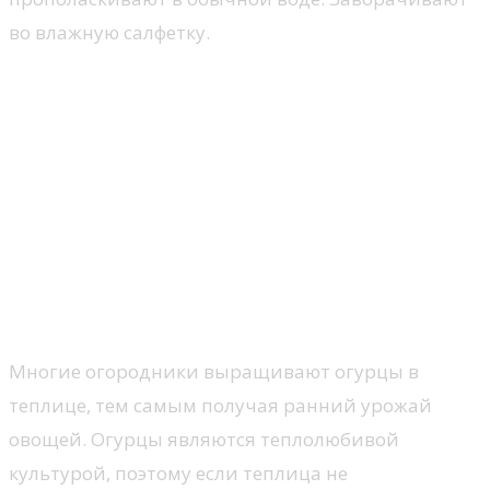
во влажную салфетку.
Посмотрите видео: ВСЕГДА С ТАКОЙ
РАССАДОЙ ОГУРЦОВ ВЫРАСТАЕТ В 2
РАЗА БОЛЬШЕ!
Когда сажать огурцы на
рассаду для теплицы: сроки
посадки по регионам и
Лунному календарю
Многие огородники выращивают огурцы в
теплице, тем самым получая ранний урожай
овощей. Огурцы являются теплолюбивой
культурой, поэтому если теплица не