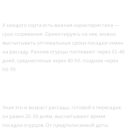
Как срок посева зависит от сорта огурцов
У каждого сорта есть важная характеристика —
срок созревания. Ориентируясь на нее, можно
высчитывать оптимальные сроки посадки семян
на рассаду. Ранние огурцы поспевают через 32-40
дней, среднеспелые через 40-50, поздние через
50-70.
Смотреть видео: ПЕРВЫЕ ПОСАДКИ в
теплице!
Зная это и возраст рассады, готовой к пересадке,
он равен 25-30 дням, высчитывают время
посадки огурцов. От предполагаемой даты