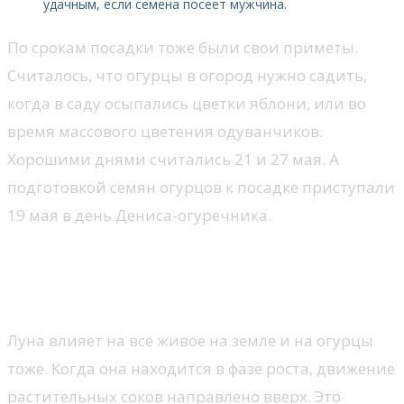
удачным, если семена посеет мужчина.
По срокам посадки тоже были свои приметы.
Считалось, что огурцы в огород нужно садить,
когда в саду осыпались цветки яблони, или во
время массового цветения одуванчиков.
Хорошими днями считались 21 и 27 мая. А
подготовкой семян огурцов к посадке приступали
19 мая в день Дениса-огуречника.
Благоприятные и неблагоприятные дни
посадки по лунному календарю
Луна влияет на все живое на земле и на огурцы
тоже. Когда она находится в фазе роста, движение
растительных соков направлено вверх. Это