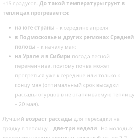
+15 градусов.
До такой температуры грунт в
теплицах прогревается:
на юге страны
– к середине апреля;
в Подмосковье и других регионах Средней
полосы
– к началу мая;
на Урале и в Сибири
погода весной
переменчива, поэтому почва может
прогреться уже к середине или только к
концу мая (оптимальный срок высадки
рассады огурцов в не отапливаемую теплицу
– 20 мая).
Лучший
возраст рассады
для пересадки на
грядку в теплицу –
две-три
недели
. На молодых
растениях к этому времени должно быть по 2-3