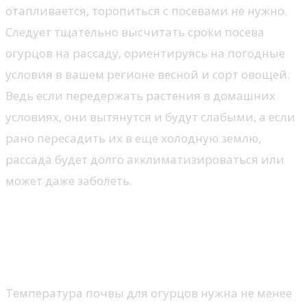
отапливается, торопиться с посевами не нужно.
Следует тщательно высчитать сроки посева
огурцов на рассаду, ориентируясь на погодные
условия в вашем регионе весной и сорт овощей.
Ведь если передержать растения в домашних
условиях, они вытянутся и будут слабыми, а если
рано пересадить их в еще холодную землю,
рассада будет долго акклиматизироваться или
может даже заболеть.
Когда сеять огурцы на рассаду для
теплицы в Подмосковье, Сибири, на
Урале, юге страны
Температура почвы для огурцов нужна не менее