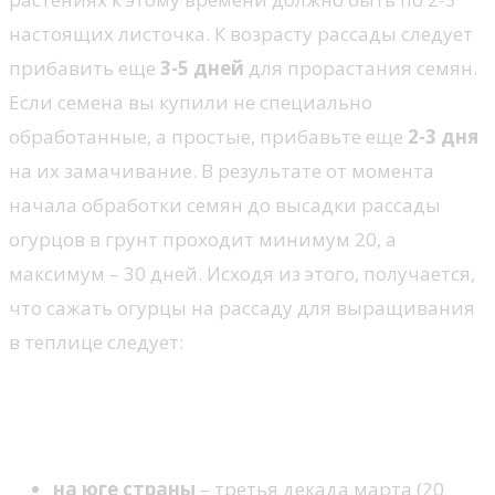
настоящих листочка. К возрасту рассады следует
прибавить еще
3-5 дней
для прорастания семян.
Если семена вы купили не специально
обработанные, а простые, прибавьте еще
2-3 дня
на их замачивание. В результате от момента
начала обработки семян до высадки рассады
огурцов в грунт проходит минимум 20, а
максимум – 30 дней. Исходя из этого, получается,
что сажать огурцы на рассаду для выращивания
в теплице следует:
Смотреть видео: САМЫЙ РАННИЙ
урожай огурцов. КОГДА СЕЯТЬ?
на юге страны
– третья декада марта (20