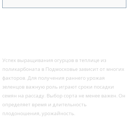
Лучшие сорта огурцов для
выращивания в теплицах из
поликарбоната в Подмосковье,
посадка и уход
Успех выращивания огурцов в теплице из
поликарбоната в Подмосковье зависит от многих
факторов. Для получения раннего урожая
зеленцов важную роль играют сроки посадки
семян на рассаду. Выбор сорта не менее важен. Он
определяет время и длительность
плодоношения, урожайность.
Когда сажать огурцы на рассаду в 2022