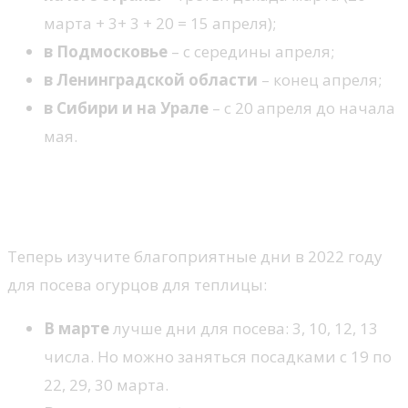
марта + 3+ 3 + 20 = 15 апреля);
в Подмосковье
– с середины апреля;
в Ленинградской области
– конец апреля;
в Сибири и на Урале
– с 20 апреля до начала
мая.
Когда сажать огурцы на рассаду в 2022
году по Лунному календарю
Теперь изучите благоприятные дни в 2022 году
для посева огурцов для теплицы:
В марте
лучше дни для посева: 3, 10, 12, 13
числа. Но можно заняться посадками с 19 по
22, 29, 30 марта.