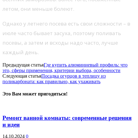
летом, они меньше болеют.
Однако у летнего посева есть свои сложности – в
июле часто бывает засуха, поэтому поливать
посевы, а затем и всходы надо часто, лучше
каждый день.
Предыдущая статья
Где купить алюминиевый профиль: что
это, сферы применения, критерии выбора, особенности
Следующая статья
Посадка огурцов в теплицу из
поликарбоната: как правильно, как ухаживать
Это Вам может пригодиться!
Ремонт ванной комнаты: современные решения
и идеи
14.10.2024
0